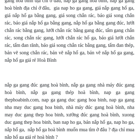
gang hoà bình địa chỉ ở đâu, nắp ga gang hoà bình, nắp ga gang
hoà bình địa chỉ ở đâu, gia nap ho ga gang, giá nắp gang hố ga,
giá nắp hố ga bằng gang, giá song chắn rác, báo giá song chắn
rác, báo giá nắp hố ga bằng gang, nắp hố ga bằng gang đúc, lưới
chắn rác bằng gang, lưới chắn rác bằng gang đúc, tấm gang chắn
rác, song chắn rác gang, lưới chắn rác hố ga, báo giá lưới chắn
rác, tấm đan rãnh, báo giá song chắn rác bằng gang, tấm đan thép,
bản vẽ song chắn rác, bản vẽ nắp hố ga, bản vẽ nắp hố ga gang,
nắp hố ga giá rẻ Hoà Bình
nắp ga gang đúc gang hoà bình, nắp ga gang nhà máy đúc gang
hoà bình, nắp ga gang thép hoà bình, nap ga gang
thephoabinh.com, nap ga gang duc gang hoa binh, nap ga gang
nha may duc gang hoa binh, nhà máy đúc gang hoà bình, nha
may duc gang thep hoa binh, xưởng đúc gang hoà bình, xuong
duc gang thep hoa binh, ban nap ho ga, bán nắp hố ga, nap ho ga,
nắp hố ga, nắp hố ga hoà bình muốn mua tìm ở đâu ? địa chỉ mua
nắp hố ga giá rẻ hoà bình ?