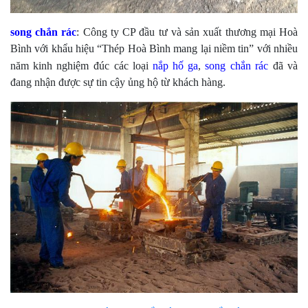
song chắn rác
: Công ty CP đầu tư và sản xuất thương mại Hoà
Bình với khẩu hiệu “Thép Hoà Bình mang lại niềm tin” với nhiều
năm kinh nghiệm
đ
úc các loại
nắp hố ga
,
song chắn rác
đã và
đang nhận được sự tin cậy ủng hộ từ khách hàng.