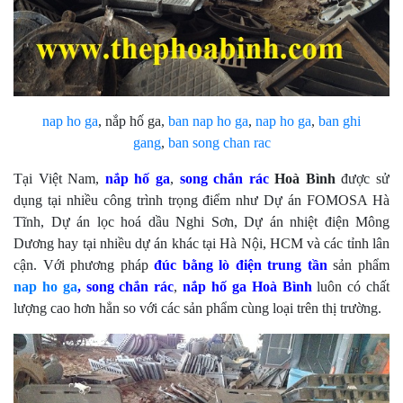
nap ho ga
, nắp hố ga,
ban nap ho ga
,
nap ho ga
,
ban ghi
gang
,
ban song chan rac
Tại Việt Nam,
nắp hố ga
,
song chắn rác
Hoà Bình
được sử
dụng tại nhiều công trình trọng điểm như Dự án FOMOSA Hà
Tĩnh, Dự án lọc hoá dầu Nghi Sơn, Dự án nhiệt điện Mông
Dương hay tại nhiều dự án khác tại Hà Nội, HCM và các tỉnh lân
cận. Với phương pháp
đúc bằng lò điện trung tần
sản phẩm
nap ho ga
, song chắn rác
,
nắp hố ga
Hoà Bình
luôn có chất
lượng cao hơn hẳn so với các sản phẩm cùng loại trên thị trường.