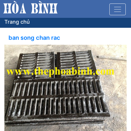
Trang chủ
ban song chan rac