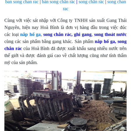
ban song chan rac
|
bán
song chắn rác
|
song chắn rác
|
song chan
rac
Cùng với việc sát nhập với Công ty TNHH sản xuất Gang Thái
Nguyên, hiện nay Hoà Bình là đơn vị hàng đầu trong việc đúc
các loại
nắp hố ga
,
song chắn rác, ghi gang
,
song thoát nước
cùng các sản phẩm bằng gang khác. Sản phẩm
nắp hố ga,
song
chắn rác
của Hoà Bình đã được xuất khẩu sang nhiều nước trên
thế giới và được đánh giá cao về chất lượng cũng như tính thẩm
mỹ của sản phẩm.