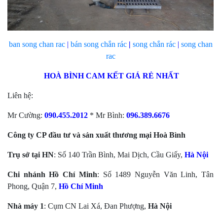
ban song chan rac
|
bán
song chắn rác
|
song chắn rác
|
song chan
rac
HOÀ BÌNH CAM KẾT GIÁ RẺ NHẤT
Liên hệ:
Mr Cường:
090.455.2012
* Mr Bình:
096.389.6676
Công ty CP đầu tư và sản xuất thương mại Hoà Bình
Trụ sở tại HN
: Số 140 Trần Bình, Mai Dịch, Cầu Giấy,
Hà Nội
Chi nhánh Hồ Chí Minh
: Số 1489 Nguyễn Văn Linh, Tân
Phong, Quận 7,
Hồ Chí Minh
Nhà máy 1
: Cụm CN Lai Xá, Đan Phượng,
Hà Nội