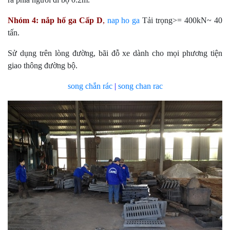
Nhóm 4:
nắp hố ga
Cấp D
,
nap ho ga
Tải trọng>= 400kN~ 40
tấn.
Sử dụng trên lòng đường, bãi đỗ xe dành cho mọi phương tiện
giao thông đường bộ.
song chắn rác
|
song chan rac