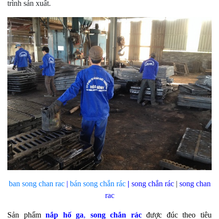
trình sản xuất.
ban song chan rac
|
bán
song chắn rác
|
song chắn rác
|
song chan
rac
Sản phẩm
nắp hố ga
,
song chắn rác
được đúc theo tiêu