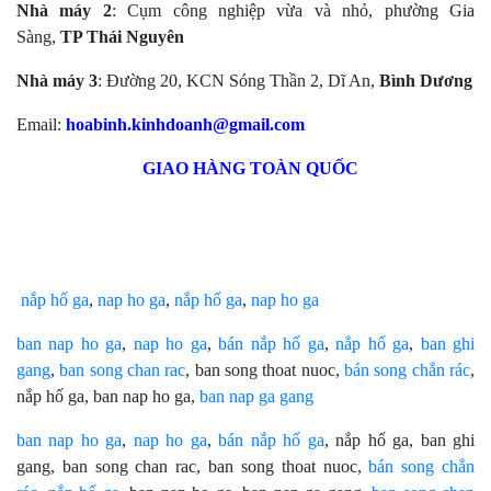
Nhà máy 2
: Cụm công nghiệp vừa và nhỏ, phường Gia
Sàng,
TP Thái Nguyên
Nhà máy 3
: Đường 20, KCN Sóng Thần 2, Dĩ An,
Bình Dương
Email:
hoabinh.kinhdoanh@gmail.com
GIAO HÀNG TOÀN QUỐC
nắp hố ga
,
nap ho ga
,
nắp hố ga
,
nap ho ga
ban nap ho ga
,
nap ho ga
,
bán nắp hố ga
,
nắp hố ga
,
ban ghi
gang
,
ban song chan rac
, ban song thoat nuoc,
bán song chắn rác
,
nắp hố ga, ban nap ho ga,
ban nap ga gang
ban nap ho ga
,
nap ho ga
,
bán nắp hố ga
, nắp hố ga, ban ghi
gang, ban song chan rac, ban song thoat nuoc,
bán song chắn