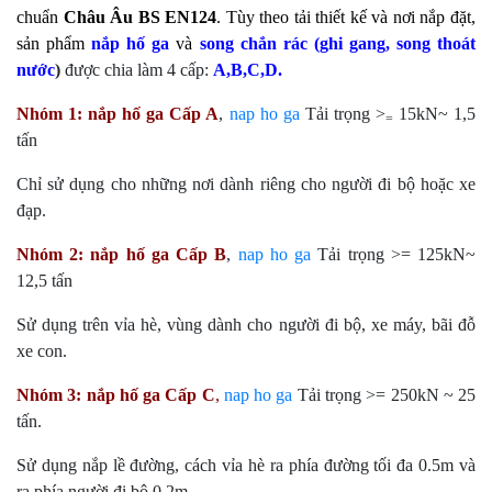
chuẩn
Châu Âu BS EN124
. Tùy theo tải thiết kế và nơi nắp đặt,
sản phẩm
nắp hố ga
và
song chắn rác
(
ghi gang
, song thoát
nước
)
được chia làm 4 cấp:
A,B,C,D.
Nhóm 1:
nắp hố ga
Cấp A
,
nap ho ga
Tải trọng >
15kN~ 1,5
=
tấn
Chỉ sử dụng cho những nơi dành riêng cho người đi bộ hoặc xe
đạp.
Nhóm 2:
nắp hố ga
Cấp B
,
nap ho ga
Tải trọng >= 125kN~
12,5 tấn
Sử dụng trên vỉa hè, vùng dành cho người đi bộ, xe máy, bãi đỗ
xe con.
Nhóm 3:
nắp hố ga
Cấp C
,
nap ho ga
Tải trọng >= 250kN ~ 25
tấn.
Sử dụng nắp lề đường, cách vỉa hè ra phía đường tối đa 0.5m và
ra phía người đi bộ 0.2m.