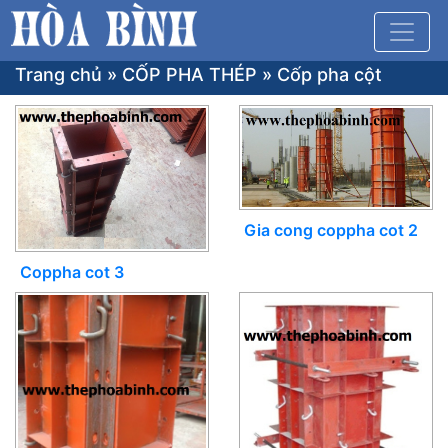
Trang chủ
»
CỐP PHA THÉP
»
Cốp pha cột
Gia cong coppha cot 2
Coppha cot 3