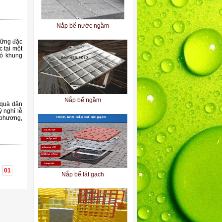
Nắp bể nước ngầm
hững đặc
c tại một
có khung
Nắp bể ngầm
 quà dân
 nghỉ lễ
 phương,
01
Nắp bể lát gạch