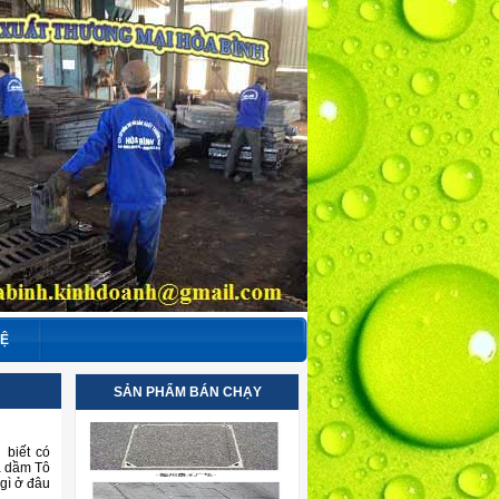
HỆ
SẢN PHẨM BÁN CHẠY
 biết có
ả dầm Tô
 gì ở đâu