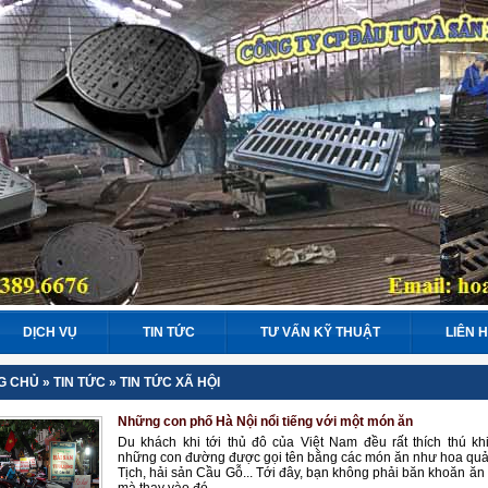
DỊCH VỤ
TIN TỨC
TƯ VẤN KỸ THUẬT
LIÊN 
G CHỦ
»
TIN TỨC
»
TIN TỨC XÃ HỘI
Những con phố Hà Nội nổi tiếng với một món ăn
Du khách khi tới thủ đô của Việt Nam đều rất thích thú khi
những con đường được gọi tên bằng các món ăn như hoa qu
Tịch, hải sản Cầu Gỗ... Tới đây, bạn không phải băn khoăn ăn