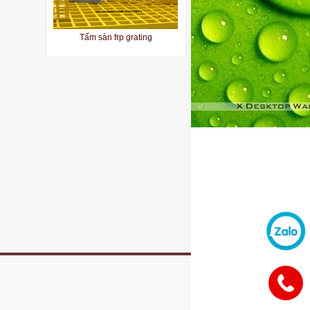
Tấm sàn frp grating
Sàn thao tác composite
Tấm sàn grating frp