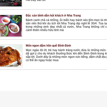
mà thay vào đó
Đặc sản bình dân hút khách ở Nha Trang
Bánh canh chả cá nhồng, ốc biển hay bánh xèo tôm mực là n
sản nên thử khi du lịch tới Nha Trang dịp nghỉ lễ 30/4. Tọa lạ
trong những vịnh đẹp nhất cả nước, Nha Trang không chỉ 
cảnh thiên nhiêu hữu tình mà
Món ngon đậm hồn quê Bình Định
Mực ngào tỏi ớt, tré hay bánh tráng nước dừa là những món
dã gợi ý cho du khách thưởng thức khi đến Bình Định trong kỳ
sắp tới. Dưới đây là những món ngon nức tiếng, đậm chất địa
có thể ăn ngay hoặc mua