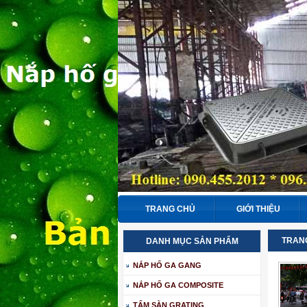
TRANG CHỦ
GIỚI THIỆU
TRAN
DANH MỤC SẢN PHẨM
NẮP HỐ GA GANG
NẮP HỐ GA COMPOSITE
TẤM SÀN GRATING