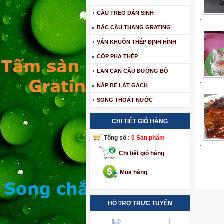
CẦU TREO DÂN SINH
BẬC CẦU THANG GRATING
VÁN KHUÔN THÉP ĐỊNH HÌNH
CỐP PHA THÉP
LAN CAN CẦU ĐƯỜNG BỘ
NẮP BỂ LÁT GẠCH
SONG THOÁT NƯỚC
CHI TIẾT GIỎ HÀNG
Tổng số :
0 Sản phẩm
Chi tiết giỏ hàng
Mua hàng
HỖ TRỢ TRỰC TUYẾN