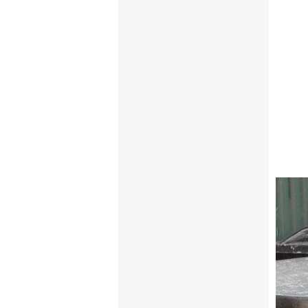
- Nguyê
- Dễ dà
- Trọn
thuận 
không 
- Khả 
cơ học
- Tính
cầu từ
- Đặc 
compos
cao.