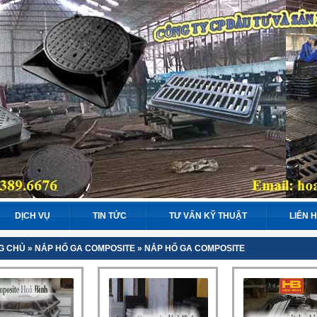
DỊCH VỤ
TIN TỨC
TƯ VẤN KỸ THUẬT
LIÊN 
G CHỦ
»
NẮP HỐ GA COMPOSITE
»
NẮP HỐ GA COMPOSITE