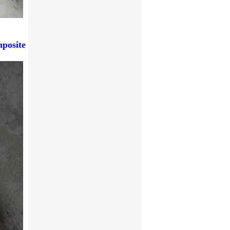
 ngũ kỹ
 đại để
posite