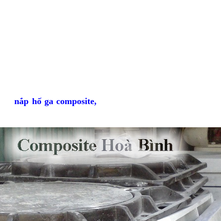
n liệu dồi dào, giá thành thấp.
ng thay thế, sữa chữa.
g lượng nhẹ bằng 1/4 so với gang thép nên dễ dàng vận 
lợi cho việc thi công lắp đặt, sản phẩm không bị gẫy đôi 
tạo tiếng ồn khi xe chạy qua….
năng chịu được ăn mòn và phá hủy của môi trường, độ cứng,
 cao
 thẩm mỹ cao, dễ thực hiện các thủ pháp kĩ thuật, sản xuất t
 kích thước đến màu sắc, hoa văn …..
biệt
nắp hố ga
composite
,
không bị mất 
song chắn rác composite
ite không có khả năng tái chế sử dụng, mang đến hiệu quả 