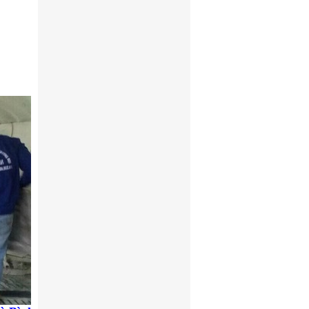
 độ dốc
g thoát
ải trực
Sàn thép grating
ện nay,
m trên
o” của
Tấm sàn grating
Tấm sàn Grating mạ kẽm