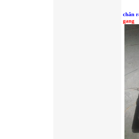
Nắm bắ
đã đầu
chắn r
gang
.