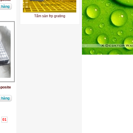
 hàng
Sàn thao tác composite
Tấm sàn grating frp
posite
 hàng
Tấm Grating
01