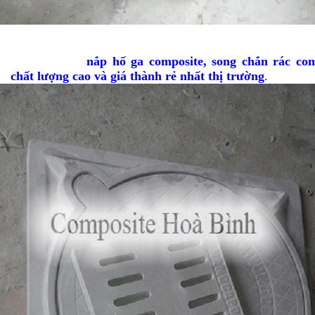
à máy sản xuất nhựa composite rộng hơn 1ha cùng với đội
ều năm kinh nghiệm, Hoà Bình đã đầu tư nhiều máy móc hiện
ất, bán các loại
nắp hố ga
composite
, song chắn rác com
ảo
chất lượng cao và giá thành rẻ nhất thị trường
.