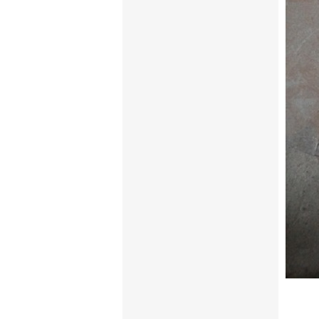
Sản p
năng ư
- Có th