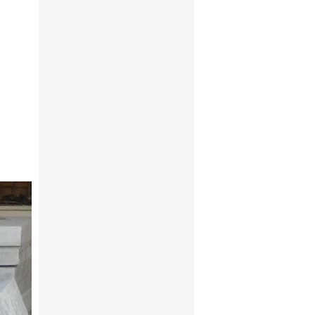
chuyển,
vỡ vụn,
 độ bền
heo yêu
trộm vì
kinh tế