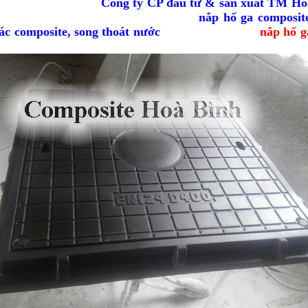
t được vấn đề này,
Công ty CP đầu tư & sản xuất TM Ho
 tư nghiên cứu và sản xuất ra các loại
nắp hố ga
composit
ác composite, song thoát nước
song song với loại
nắp hố g