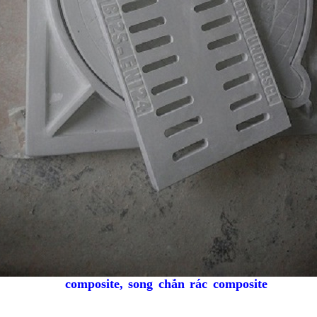
hẩm
composite
, song chắn rác composite
với nhữ
nắp hố ga
u việt như:
ể sản xuất được theo bất kỳ kích thước và hình thức nào.