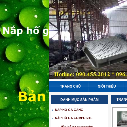
TRANG CHỦ
GIỚI THIỆU
TRAN
DANH MỤC SẢN PHẨM
NẮP HỐ GA GANG
NẮP HỐ GA COMPOSITE
Nắp hố ga composite