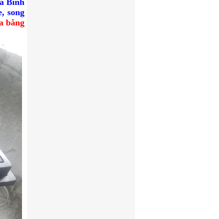
à Bình
e
, song
a bằng
Nắp bể nước ngầm