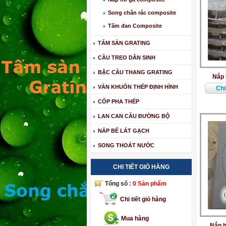
Song chắn rác composite
Tấm đan Composite
TẤM SÀN GRATING
CẦU TREO DÂN SINH
BẬC CẦU THANG GRATING
Nắp 
VÁN KHUÔN THÉP ĐỊNH HÌNH
Chi 
CỐP PHA THÉP
LAN CAN CẦU ĐƯỜNG BỘ
NẮP BỂ LÁT GẠCH
SONG THOÁT NƯỚC
CHI TIẾT GIỎ HÀNG
Tổng số :
0 Sản phẩm
Chi tiết giỏ hàng
Mua hàng
Nắp h