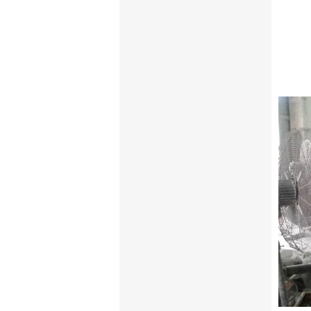
Ngoài 
hoặc d
nước, 
tiếp n
tình t
đường 
người 