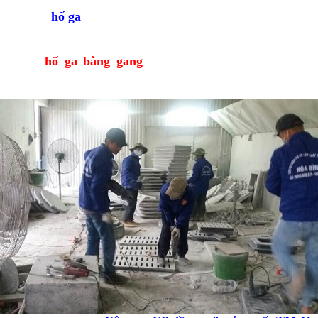
tác dụng thu nước (nước mưa và nước thải), làm thay đổi
òng chảy,
hố ga
còn góp phần làm thông thoáng cho hệ thốn
là nơi lắng đọng một phần chất cặn giúp giảm lượng chất th
gấm vào lòng đất. Vai trò của hệ thống hố ga là rất lớn. Hi
rạng các
hố ga bằng gang
bị mất nắp, tạo “hố” nguy hiể
phố đang làm đau đầu các nhà quản lý và cũng là “nỗi l
dân khi tham gia giao thông.