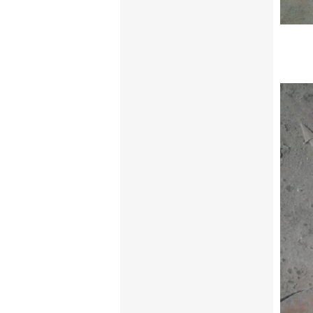
Với nh
sư nhi
sản xu
đảm b