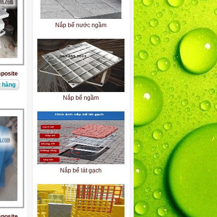
Nắp bể ngầm
posite
 hàng
Nắp bể lát gạch
Tấm sàn frp grating
posite