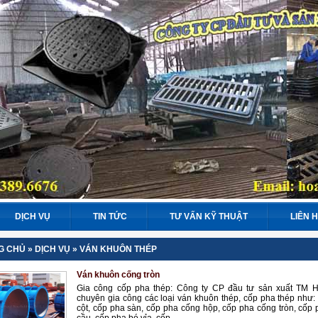
DỊCH VỤ
TIN TỨC
TƯ VẤN KỸ THUẬT
LIÊN 
G CHỦ
»
DỊCH VỤ
»
VÁN KHUÔN THÉP
Ván khuôn cống tròn
Gia công cốp pha thép: Công ty CP đầu tư sản xuất TM 
chuyên gia công các loại ván khuôn thép, cốp pha thép như:
cột, cốp pha sàn, cốp pha cống hộp, cốp pha cống tròn, cốp