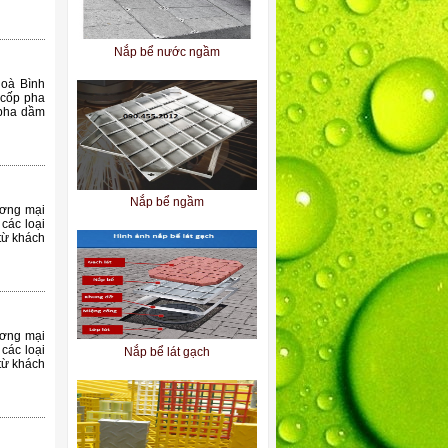
Nắp bể nước ngầm
Hoà Bình
 cốp pha
 pha dầm
Nắp bể ngầm
ương mại
các loại
từ khách
ương mại
các loại
Nắp bể lát gạch
từ khách