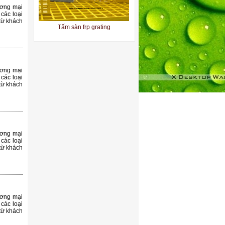
ương mại
các loại
từ khách
Tấm sàn frp grating
ương mại
các loại
từ khách
Sàn thao tác composite
ương mại
các loại
từ khách
Tấm sàn grating frp
ương mại
các loại
từ khách