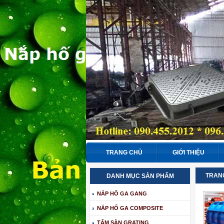
TRANG CHỦ
GIỚI THIỆU
TRAN
DANH MỤC SẢN PHẨM
NẮP HỐ GA GANG
NẮP HỐ GA COMPOSITE
TẤM SÀN GRATING