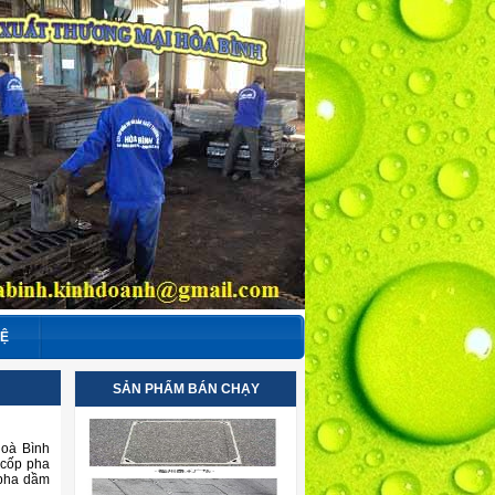
HỆ
SẢN PHẨM BÁN CHẠY
Hoà Bình
 cốp pha
 pha dầm