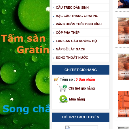
CẦU TREO DÂN SINH
BẬC CẦU THANG GRATING
VÁN KHUÔN THÉP ĐỊNH HÌNH
CỐP PHA THÉP
LAN CAN CẦU ĐƯỜNG BỘ
NẮP BỂ LÁT GẠCH
SONG THOÁT NƯỚC
CHI TIẾT GIỎ HÀNG
Tổng số :
0 Sản phẩm
Chi tiết giỏ hàng
Mua hàng
HỖ TRỢ TRỰC TUYẾN