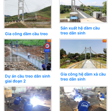
Sản xuất hệ dầm cầu
treo dân sinh
Gia công dầm cầu treo
Gia công hệ dầm xà cầu
Dự án cầu treo dân sinh
treo dân sinh
giai đoạn 2