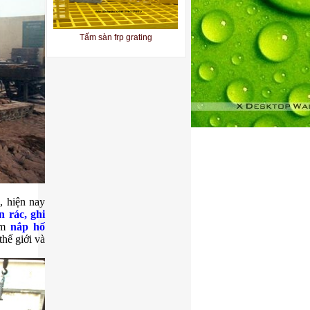
Tấm sàn frp grating
Sàn thao tác composite
, hiện nay
n rác, ghi
ẩm
nắp hố
hế giới và
Tấm sàn grating frp