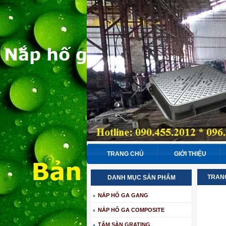
TRANG CHỦ
GIỚI THIỆU
TRAN
DANH MỤC SẢN PHẨM
NẮP HỐ GA GANG
NẮP HỐ GA COMPOSITE
TẤM SÀN GRATING