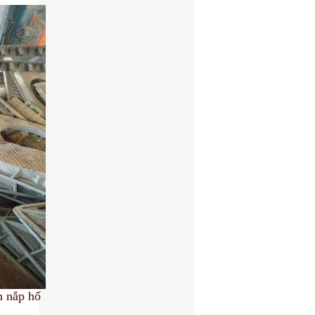
Tấm sàn Grating mạ kẽm
n nắp hố