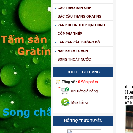
CẦU TREO DÂN SINH
BẬC CẦU THANG GRATING
VÁN KHUÔN THÉP ĐỊNH HÌNH
CỐP PHA THÉP
LAN CAN CẦU ĐƯỜNG BỘ
NẮP BỂ LÁT GẠCH
SONG THOÁT NƯỚC
CHI TIẾT GIỎ HÀNG
Tổng số :
0 Sản phẩm
địa
Chi tiết giỏ hàng
Hoà
ngh
từ 
Mua hàng
HỖ TRỢ TRỰC TUYẾN