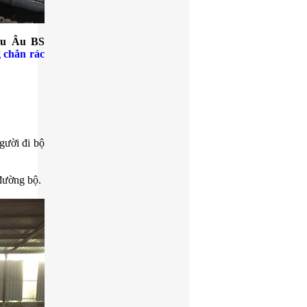
u Âu BS
 chắn rác
gười đi bộ
đường bộ.