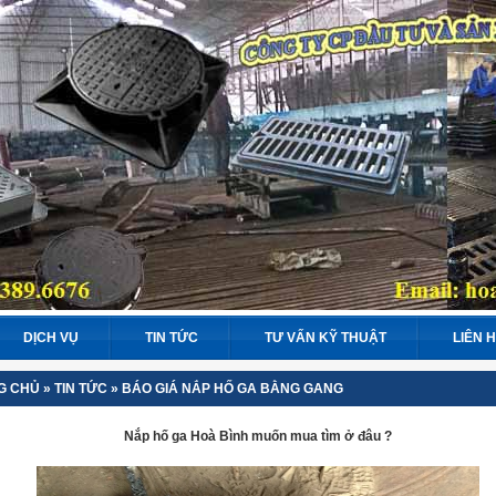
DỊCH VỤ
TIN TỨC
TƯ VẤN KỸ THUẬT
LIÊN 
G CHỦ
»
TIN TỨC
»
BÁO GIÁ NẮP HỐ GA BẰNG GANG
Nắp hố ga Hoà Bình muốn mua tìm ở đâu ?