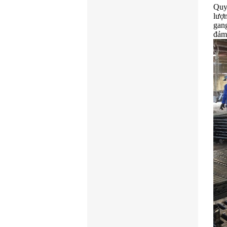
Quy
lượn
gang
đảm