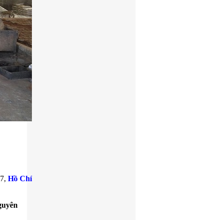
 7,
Hồ Chí
guyên