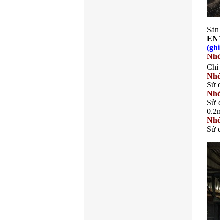
Sả
EN
(
ghi
Nhó
Chỉ 
Nhó
Sử d
Nhó
Sử d
0.2
Nhó
Sử d