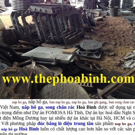
, nắp hố ga,
,
,
,
nap ho ga
ban nap ho ga
nap ho ga
ban ghi gang
ban song chan rac
 Việt Nam,
nắp hố ga
,
song chắn rác
Hoà Bình
được sử dụng tại 
nh trọng điểm như Dự án FOMOSA Hà Tĩnh, Dự án lọc hoá dầu Nghi 
ệt điện Mông Dương hay tại nhiều dự án khác tại Hà Nội, HCM và cá
. Với phương pháp
đúc bằng lò điện trung tần
sản phẩm
,
nap ho ga
,
Hoà Bình
luôn có chất lượng cao hơn hẳn so với các sản
nắp hố ga
 trên thị trường.