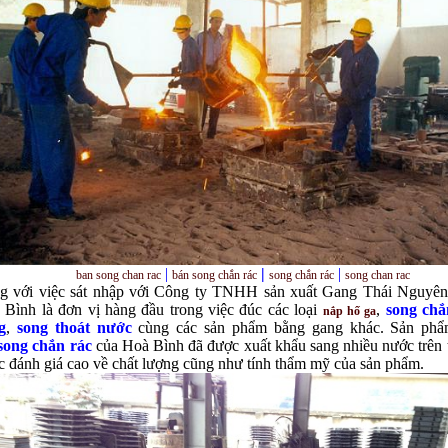
|
|
|
ban song chan rac
bán
song chắn rác
song chắn rác
song chan rac
g với việc sát nhập với Công ty TNHH sản xuất Gang Thái Nguyên
 Bình là đơn vị hàng đầu trong việc đúc các loại
,
song chắ
nắp hố ga
g
,
song thoát nước
cùng các sản phẩm bằng gang khác. Sản ph
song chắn rác
của Hoà Bình đã được xuất khẩu sang nhiều nước trên t
 đánh giá cao về chất lượng cũng như tính thẩm mỹ của sản phẩm.