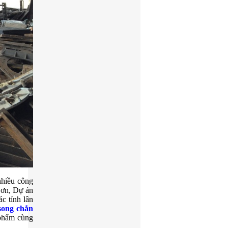
Tấm Grating
Sàn thép grating
nhiều công
Tấm sàn grating
Sơn, Dự án
c tỉnh lân
 song chắn
 phẩm cùng