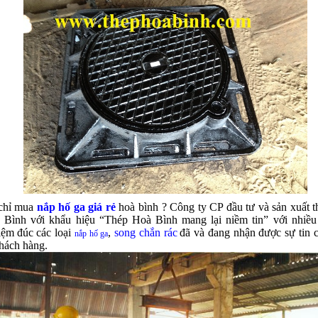
 chỉ mua
nắp hố ga giá rẻ
hoà bình ?
Công ty CP đầu tư và sản xuất 
 Bình với khẩu hiệu “Thép Hoà Bình mang lại niềm tin” với nhiề
iệm
đ
úc các loại
,
song chắn rác
đã và đang nhận được sự tin 
nắp hố ga
khách hàng.