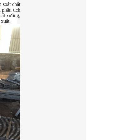
 soát chất
 phân tích
uất xưởng,
 xuất.