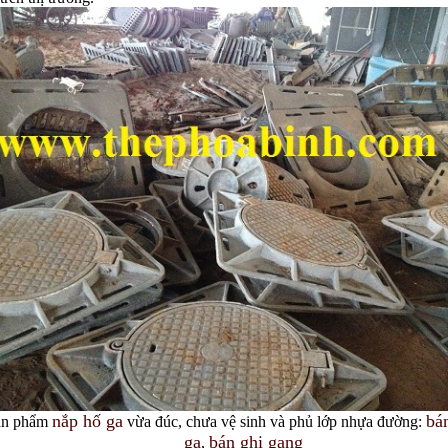
nắp hố ga
bá
ản phẩm
vừa đúc, chưa vệ sinh và phủ lớp nhựa đường:
ga
bán ghi gang
,