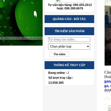
Tư vấn bán hàng: 090.455.2012
hoặc 096.389.6676
QUẢNG CÁO - ĐỐI TÁC
TÌM KIẾM SẢN PHẨM
THỐNG KÊ TRUY CẬP
Cùn
Đang online :
2
Hoà
Số lượt truy cập :
gan
13.058.385
ga,
được