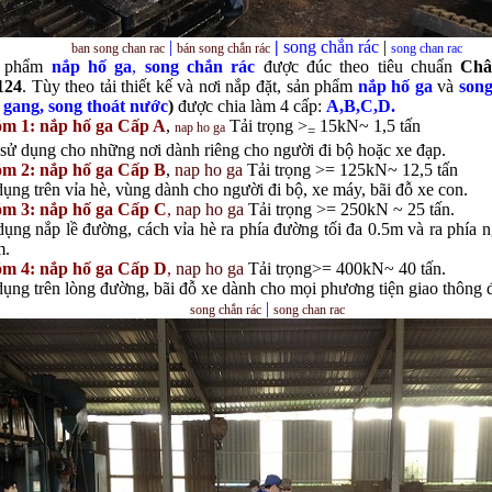
|
|
song chắn rác
|
ban song chan rac
bán
song chắn rác
song chan rac
n phẩm
nắp hố ga
,
song chắn rác
được đúc theo tiêu chuẩn
Châ
124
. Tùy theo tải thiết kế và nơi nắp đặt, sản phẩm
nắp hố ga
và
song
 gang
, song thoát nước
)
được chia làm 4 cấp:
A,B,C,D.
m 1:
nắp hố ga
Cấp A
,
Tải trọng >
15kN~ 1,5 tấn
nap ho ga
=
sử dụng cho những nơi dành riêng cho người đi bộ hoặc xe đạp.
m 2:
nắp hố ga
Cấp B
,
nap ho ga
Tải trọng >= 125kN~ 12,5 tấn
ụng trên vỉa hè, vùng dành cho người đi bộ, xe máy, bãi đỗ xe con.
m 3:
nắp hố ga
Cấp C
,
nap ho ga
Tải trọng >= 250kN ~ 25 tấn.
ụng nắp lề đường, cách vỉa hè ra phía đường tối đa 0.5m và ra phía n
m.
m 4:
nắp hố ga
Cấp D
,
nap ho ga
Tải trọng>= 400kN~ 40 tấn.
ụng trên lòng đường, bãi đỗ xe dành cho mọi phương tiện giao thông 
|
song chắn rác
song chan rac