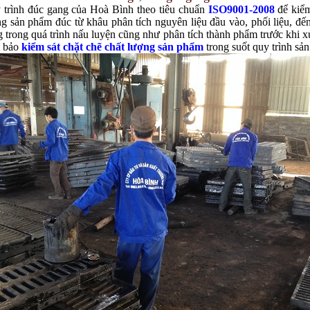
 trình đúc gang của Hoà Bình theo tiêu chuẩn
ISO9001-2008
để kiểm
g sản phẩm đúc từ khâu phân tích nguyên liệu đầu vào, phối liệu, đến
 trong quá trình nấu luyện cũng như phân tích thành phẩm trước khi x
 bảo
kiểm sát chặt chẽ chất lượng sản phẩm
trong suốt quy trình sản