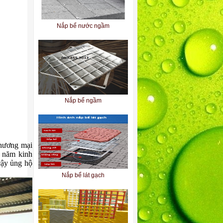
Nắp bể nước ngầm
Nắp bể ngầm
thương mại
u năm kinh
cậy ủng hộ
Nắp bể lát gạch