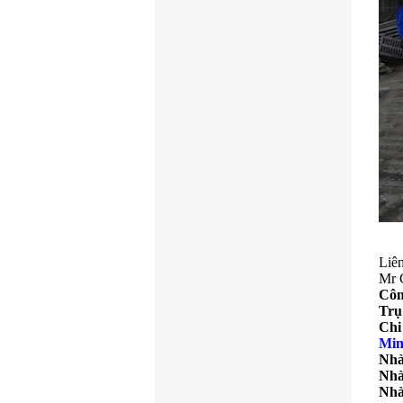
Liên
Mr 
Côn
Trụ
Chi
Mi
Nhà
Nhà
Nhà