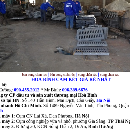
|
|
|
ban song chan rac
bán
song chắn rác
song chắn rác
song chan rac
HOÀ BÌNH CAM KẾT GIÁ RẺ NHẤT
 hệ:
Cường:
090.455.2012
* Mr Bình:
096.389.6676
g ty CP đầu tư và sản xuất thương mại Hoà Bình
 sở tại HN
: Số 140 Trần Bình, Mai Dịch, Cầu Giấy,
Hà Nội
 nhánh Hồ Chí Minh
: Số 1489 Nguyễn Văn Linh, Tân Phong, Quận
nh
 máy 1
: Cụm CN Lai Xá, Đan Phượng,
Hà Nội
 máy 2
: Cụm công nghiệp vừa và nhỏ, phường Gia Sàng,
TP Thái N
 máy 3
: Đường 20, KCN Sóng Thần 2, Dĩ An,
Bình Dương