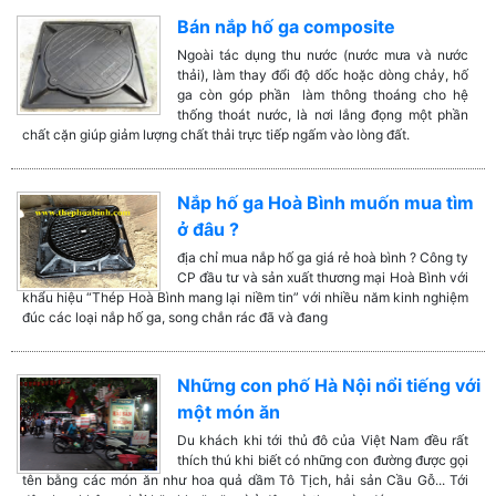
Bán nắp hố ga composite
Ngoài tác dụng thu nước (nước mưa và nước
thải), làm thay đổi độ dốc hoặc dòng chảy, hố
ga còn góp phần làm thông thoáng cho hệ
thống thoát nước, là nơi lắng đọng một phần
chất cặn giúp giảm lượng chất thải trực tiếp ngấm vào lòng đất.
Nắp hố ga Hoà Bình muốn mua tìm
ở đâu ?
địa chỉ mua nắp hố ga giá rẻ hoà bình ? Công ty
CP đầu tư và sản xuất thương mại Hoà Bình với
khẩu hiệu “Thép Hoà Bình mang lại niềm tin” với nhiều năm kinh nghiệm
đúc các loại nắp hố ga, song chắn rác đã và đang
Những con phố Hà Nội nổi tiếng với
một món ăn
Du khách khi tới thủ đô của Việt Nam đều rất
thích thú khi biết có những con đường được gọi
tên bằng các món ăn như hoa quả dầm Tô Tịch, hải sản Cầu Gỗ... Tới