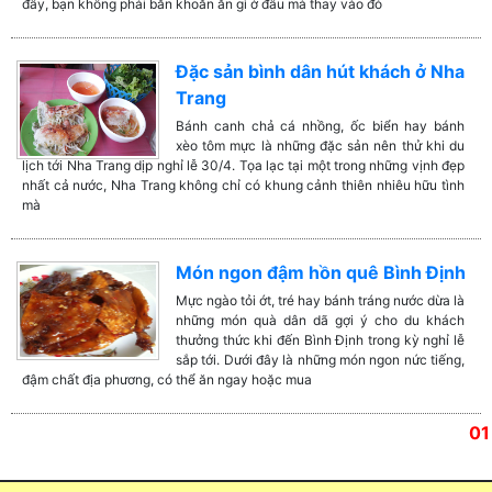
đây, bạn không phải băn khoăn ăn gì ở đâu mà thay vào đó
Đặc sản bình dân hút khách ở Nha
Trang
Bánh canh chả cá nhồng, ốc biển hay bánh
xèo tôm mực là những đặc sản nên thử khi du
lịch tới Nha Trang dịp nghỉ lễ 30/4. Tọa lạc tại một trong những vịnh đẹp
nhất cả nước, Nha Trang không chỉ có khung cảnh thiên nhiêu hữu tình
mà
Món ngon đậm hồn quê Bình Định
Mực ngào tỏi ớt, tré hay bánh tráng nước dừa là
những món quà dân dã gợi ý cho du khách
thưởng thức khi đến Bình Định trong kỳ nghỉ lễ
sắp tới. Dưới đây là những món ngon nức tiếng,
đậm chất địa phương, có thể ăn ngay hoặc mua
01