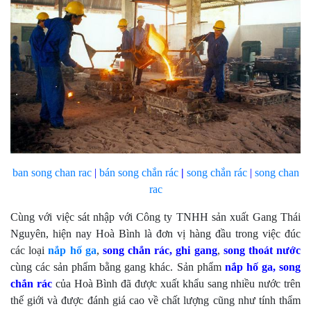
ban song chan rac
|
bán
song chắn rác
|
song chắn rác
|
song chan
rac
Cùng với việc sát nhập với Công ty TNHH sản xuất Gang Thái
Nguyên, hiện nay Hoà Bình là đơn vị hàng đầu trong việc đúc
các loại
nắp hố ga
,
song chắn rác, ghi gang
,
song thoát nước
cùng các sản phẩm bằng gang khác. Sản phẩm
nắp hố ga,
song
chắn rác
của Hoà Bình đã được xuất khẩu sang nhiều nước trên
thế giới và được đánh giá cao về chất lượng cũng như tính thẩm