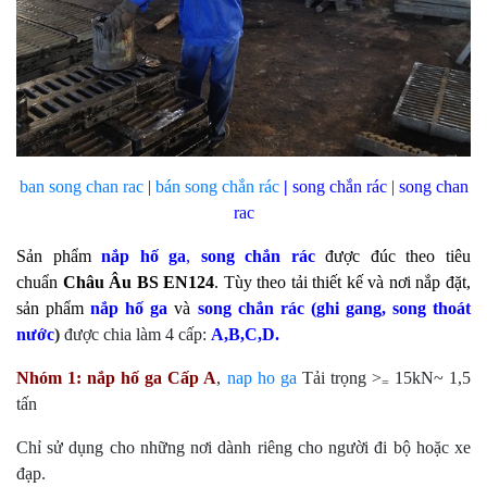
ban song chan rac
|
bán
song chắn rác
|
song chắn rác
|
song chan
rac
Sản phẩm
nắp hố ga
,
song chắn rác
được đúc theo tiêu
chuẩn
Châu Âu BS EN124
. Tùy theo tải thiết kế và nơi nắp đặt,
sản phẩm
nắp hố ga
và
song chắn rác
(
ghi gang
, song thoát
nước
)
được chia làm 4 cấp:
A,B,C,D.
Nhóm 1:
nắp hố ga
Cấp A
,
nap ho ga
Tải trọng >
15kN~ 1,5
=
tấn
Chỉ sử dụng cho những nơi dành riêng cho người đi bộ hoặc xe
đạp.