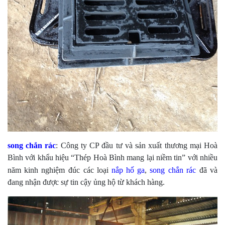
song chắn rác
: Công ty CP đầu tư và sản xuất thương mại Hoà
Bình với khẩu hiệu “Thép Hoà Bình mang lại niềm tin” với nhiều
năm kinh nghiệm
đ
úc các loại
nắp hố ga
,
song chắn rác
đã và
đang nhận được sự tin cậy ủng hộ từ khách hàng.