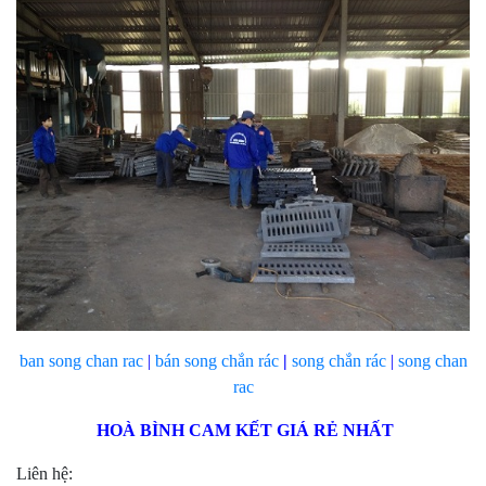
ban song chan rac
|
bán
song chắn rác
|
song chắn rác
|
song chan
rac
HOÀ BÌNH CAM KẾT GIÁ RẺ NHẤT
Liên hệ: