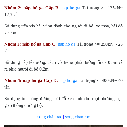
Nhóm 2:
nắp hố ga
Cấp B
,
nap ho ga
Tải trọng >= 125kN~
12,5 tấn
Sử dụng trên vỉa hè, vùng dành cho người đi bộ, xe máy, bãi đỗ
xe con.
Nhóm 3:
nắp hố ga
Cấp C
,
nap ho ga
Tải trọng >= 250kN ~ 25
tấn.
Sử dụng nắp lề đường, cách vỉa hè ra phía đường tối đa 0.5m và
ra phía người đi bộ 0.2m.
Nhóm 4:
nắp hố ga
Cấp D
,
nap ho ga
Tải trọng>= 400kN~ 40
tấn.
Sử dụng trên lòng đường, bãi đỗ xe dành cho mọi phương tiện
giao thông đường bộ.
song chắn rác
|
song chan rac