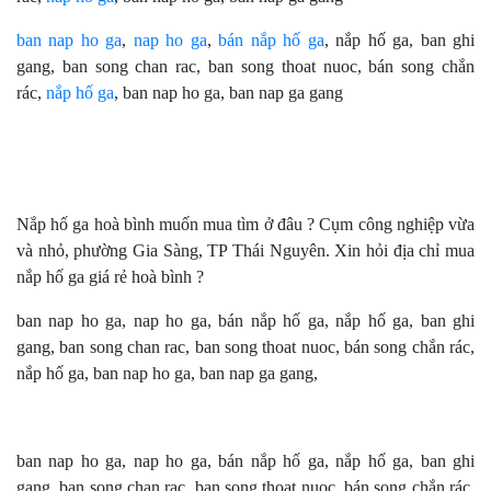
ban nap ho ga
,
nap ho ga
,
bán nắp hố ga
, nắp hố ga, ban ghi
gang, ban song chan rac, ban song thoat nuoc, bán song chắn
rác,
nắp hố ga
, ban nap ho ga, ban nap ga gang
Nắp hố ga hoà bình muốn mua tìm ở đâu ? Cụm công nghiệp vừa
và nhỏ, phường Gia Sàng, TP Thái Nguyên. Xin hỏi địa chỉ mua
nắp hố ga giá rẻ hoà bình ?
ban nap ho ga, nap ho ga, bán nắp hố ga, nắp hố ga, ban ghi
gang, ban song chan rac, ban song thoat nuoc, bán song chắn rác,
nắp hố ga, ban nap ho ga, ban nap ga gang,
ban nap ho ga, nap ho ga, bán nắp hố ga, nắp hố ga, ban ghi
gang, ban song chan rac, ban song thoat nuoc, bán song chắn rác,