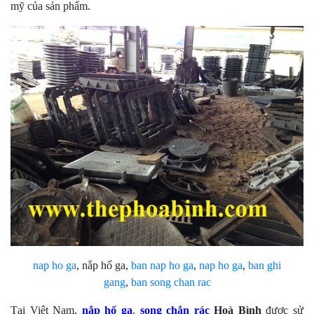
mỹ của sản phẩm.
nap ho ga
, nắp hố ga,
ban nap ho ga
,
nap ho ga
,
ban ghi
gang
,
ban song chan rac
Tại Việt Nam,
nắp hố ga
,
song chắn rác
Hoà Bình
được sử