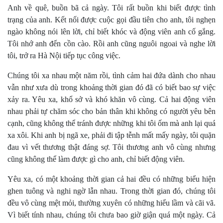
Anh về quê, buồn bã cả ngày. Tôi rất buồn khi biết được tình
trạng của anh. Kết nối được cuộc gọi đầu tiên cho anh, tôi nghẹn
ngào không nói lên lời, chỉ biết khóc và động viên anh cố gắng.
Tôi nhớ anh đến cồn cào. Rồi anh cũng nguôi ngoai và nghe lời
tôi, trở ra Hà Nội tiếp tục công việc.
Chúng tôi xa nhau một năm rồi, tình cảm hai đứa dành cho nhau
vẫn như xưa dù trong khoảng thời gian đó đã có biết bao sự việc
xảy ra. Yêu xa, khổ sở và khó khăn vô cùng. Cả hai động viên
nhau phải tự chăm sóc cho bản thân khi không có người yêu bên
cạnh, cũng không thể tránh được những khi tôi ốm mà anh lại quá
xa xôi. Khi anh bị ngã xe, phải đi tập tễnh mất mấy ngày, tôi quặn
đau vì vết thương thật đáng sợ. Tôi thương anh vô cùng nhưng
cũng không thể làm được gì cho anh, chỉ biết động viên.
Yêu xa, có một khoảng thời gian cả hai đều có những biểu hiện
ghen tuông và nghi ngờ lẫn nhau. Trong thời gian đó, chúng tôi
đều vô cùng mệt mỏi, thường xuyên có những hiểu lầm và cãi vã.
Vì biết tính nhau, chúng tôi chưa bao giờ giận quá một ngày. Cả