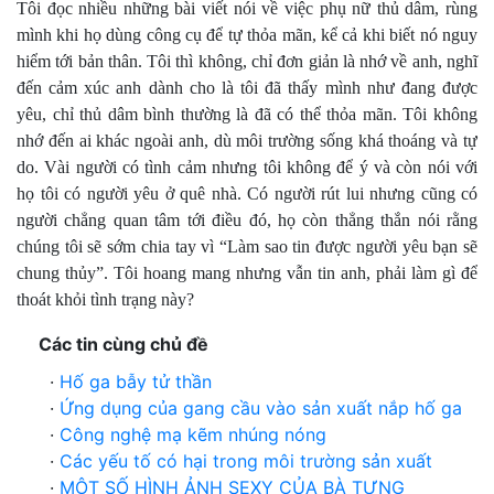
Tôi đọc nhiều những bài viết nói về việc phụ nữ thủ dâm, rùng
mình khi họ dùng công cụ để tự thỏa mãn, kể cả khi biết nó nguy
hiểm tới bản thân. Tôi thì không, chỉ đơn giản là nhớ về anh, nghĩ
đến cảm xúc anh dành cho là tôi đã thấy mình như đang được
yêu, chỉ thủ dâm bình thường là đã có thể thỏa mãn. Tôi không
nhớ đến ai khác ngoài anh, dù môi trường sống khá thoáng và tự
do. Vài người có tình cảm nhưng tôi không để ý và còn nói với
họ tôi có người yêu ở quê nhà. Có người rút lui nhưng cũng có
người chẳng quan tâm tới điều đó, họ còn thẳng thắn nói rằng
chúng tôi sẽ sớm chia tay vì “Làm sao tin được người yêu bạn sẽ
chung thủy”. Tôi hoang mang nhưng vẫn tin anh, phải làm gì để
thoát khỏi tình trạng này?
Các tin cùng chủ đề
·
Hố ga bẫy tử thần
·
Ứng dụng của gang cầu vào sản xuất nắp hố ga
·
Công nghệ mạ kẽm nhúng nóng
·
Các yếu tố có hại trong môi trường sản xuất
·
MỘT SỐ HÌNH ẢNH SEXY CỦA BÀ TƯNG