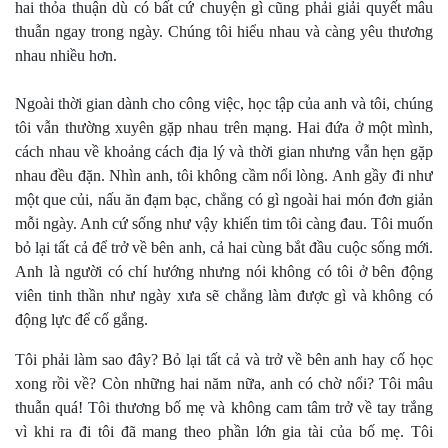
hai thỏa thuận dù có bất cứ chuyện gì cũng phải giải quyết mâu
thuẫn ngay trong ngày. Chúng tôi hiểu nhau và càng yêu thương
nhau nhiều hơn.
Ngoài thời gian dành cho công việc, học tập của anh và tôi, chúng
tôi vẫn thường xuyên gặp nhau trên mạng. Hai đứa ở một mình,
cách nhau về khoảng cách địa lý và thời gian nhưng vẫn hẹn gặp
nhau đều đặn. Nhìn anh, tôi không cầm nổi lòng. Anh gầy đi như
một que củi, nấu ăn đạm bạc, chẳng có gì ngoài hai món đơn giản
mỗi ngày. Anh cứ sống như vậy khiến tim tôi càng đau. Tôi muốn
bỏ lại tất cả để trở về bên anh, cả hai cùng bắt đầu cuộc sống mới.
Anh là người có chí hướng nhưng nói không có tôi ở bên động
viên tinh thần như ngày xưa sẽ chẳng làm được gì và không có
động lực để cố gắng.
Tôi phải làm sao đây? Bỏ lại tất cả và trở về bên anh hay cố học
xong rồi về? Còn những hai năm nữa, anh có chờ nổi? Tôi mâu
thuẫn quá! Tôi thương bố mẹ và không cam tâm trở về tay trắng
vì khi ra đi tôi đã mang theo phần lớn gia tài của bố mẹ. Tôi