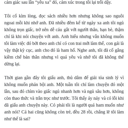
cảm giác sau lần “yêu xa” đó, cảm xúc trong tôi lại trỗi dậy.
Tôi cố kìm lòng, đọc sách nhiều hơn nhưng không sao nguôi
ngoai mỗi khi nhớ anh. Đã nhiều đêm kể từ ngày xa anh tôi ngủ
không trọn giấc, trở nên dễ cáu gắt với người thân, bạn bè, thậm
chí là khi nói chuyện với anh. Anh hiểu nhưng vẫn không muốn
tôi làm việc đó bởi theo anh chỉ có con trai mới làm thế, con gái là
vậy thật kỳ cục, anh cho đó là ham hố. Nghe anh, tôi đã cố gắng
kiềm chế bản thân nhưng vì quá yêu và nhớ tôi đã không thể
dừng lại.
Thời gian gần đây tôi giấu anh, thủ dâm để giải tỏa sinh lý vì
không muốn phản bội anh. Một tuần tôi chỉ làm chuyện đó một
lần, sau đó chìm vào giấc ngủ nhanh hơn và ngủ sâu hơn, không
còn thao thức và trằn trọc như trước. Tôi thấy áy náy và có lỗi khi
đã giấu anh chuyện này. Có phải tôi là người quá ham muốn như
anh nói? Cả hai cũng không còn trẻ, đều 28 rồi, chẳng lẽ tôi làm
như thế là sai?