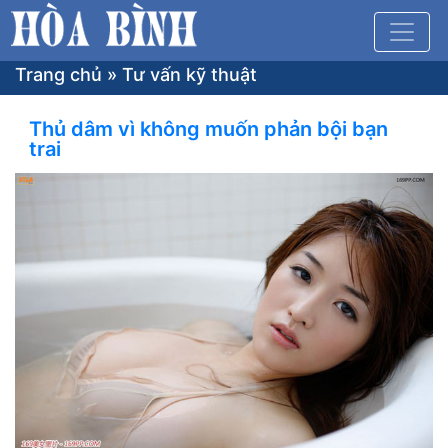
Trang chủ
»
Tư vấn kỹ thuật
Thủ dâm vì không muốn phản bội bạn
trai