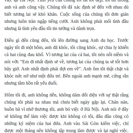
anh và anh cũng vậy. Chúng tôi đã xác định sẽ đến với nhau dù
biết tương lai sẽ khó khăn. Cuộc sống của chúng tôi đơn giản
nhưng luôn tràn ngập tiếng cười. Anh không phải mối tình đầu
nhưng là tình yêu đầu tôi tin tưởng và dành trọn.
Điều gì đến cũng đến, tôi lên đường sang Anh du học. Trước
ngày tôi đi một hôm, anh đã khóc, tôi cũng khóc, sự chia ly khiến
cả hai cùng đau khổ. Vì tương lai của cả hai, tôi nén nỗi niềm và
nói với: “Em đi nhất định sẽ về, tương lai của chúng ta sẽ tốt hơn
bây giờ. Anh nhất định phải đợi em về”. Anh ôm tôi thật chặt và
khóc nức nở như một đứa trẻ. Bên ngoài anh mạnh mẽ, cứng rắn
nhưng tâm hồn rất yếu đuối.
Hôm tôi đi, anh không tiễn, không dám đối diện với sự thật rằng
chúng tôi phải xa nhau mà chưa biết ngày gặp lại. Chán nản,
buồn bã vì nhớ thương tôi, anh bỏ việc ở Hà Nội. Anh nói ở đây
sẽ không thể làm việc được khi không có tôi, đâu đâu cũng có
những kỷ niệm của hai đứa. Anh vào Sài Gòn kiếm việc, chỉ
được một tháng nên không tập trung làm được và lại nghỉ việc.