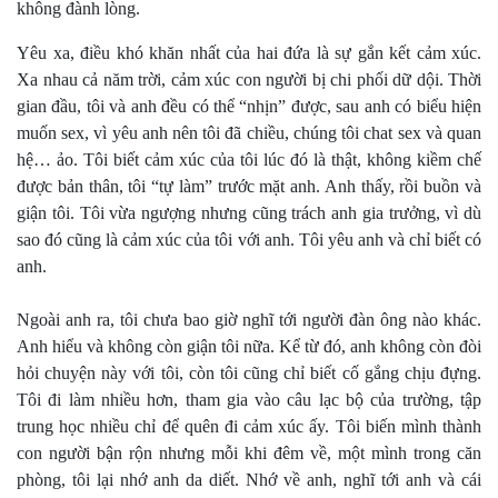
không đành lòng.
Yêu xa, điều khó khăn nhất của hai đứa là sự gắn kết cảm xúc.
Xa nhau cả năm trời, cảm xúc con người bị chi phối dữ dội. Thời
gian đầu, tôi và anh đều có thể “nhịn” được, sau anh có biểu hiện
muốn sex, vì yêu anh nên tôi đã chiều, chúng tôi chat sex và quan
hệ… ảo. Tôi biết cảm xúc của tôi lúc đó là thật, không kiềm chế
được bản thân, tôi “tự làm” trước mặt anh. Anh thấy, rồi buồn và
giận tôi. Tôi vừa ngượng nhưng cũng trách anh gia trưởng, vì dù
sao đó cũng là cảm xúc của tôi với anh. Tôi yêu anh và chỉ biết có
anh.
Ngoài anh ra, tôi chưa bao giờ nghĩ tới người đàn ông nào khác.
Anh hiểu và không còn giận tôi nữa. Kể từ đó, anh không còn đòi
hỏi chuyện này với tôi, còn tôi cũng chỉ biết cố gắng chịu đựng.
Tôi đi làm nhiều hơn, tham gia vào câu lạc bộ của trường, tập
trung học nhiều chỉ để quên đi cảm xúc ấy. Tôi biến mình thành
con người bận rộn nhưng mỗi khi đêm về, một mình trong căn
phòng, tôi lại nhớ anh da diết. Nhớ về anh, nghĩ tới anh và cái