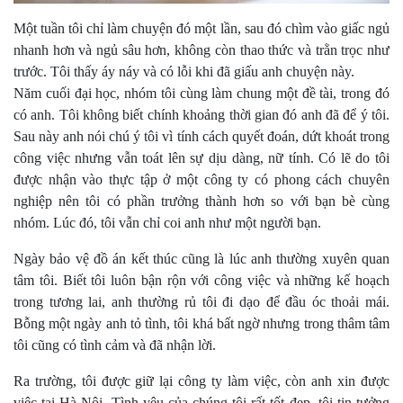
Một tuần tôi chỉ làm chuyện đó một lần, sau đó chìm vào giấc ngủ
nhanh hơn và ngủ sâu hơn, không còn thao thức và trằn trọc như
trước. Tôi thấy áy náy và có lỗi khi đã giấu anh chuyện này.
Năm cuối đại học, nhóm tôi cùng làm chung một đề tài, trong đó
có anh. Tôi không biết chính khoảng thời gian đó anh đã để ý tôi.
Sau này anh nói chú ý tôi vì tính cách quyết đoán, dứt khoát trong
công việc nhưng vẫn toát lên sự dịu dàng, nữ tính. Có lẽ do tôi
được nhận vào thực tập ở một công ty có phong cách chuyên
nghiệp nên tôi có phần trưởng thành hơn so với bạn bè cùng
nhóm. Lúc đó, tôi vẫn chỉ coi anh như một người bạn.
Ngày bảo vệ đồ án kết thúc cũng là lúc anh thường xuyên quan
tâm tôi. Biết tôi luôn bận rộn với công việc và những kế hoạch
trong tương lai, anh thường rủ tôi đi dạo để đầu óc thoải mái.
Bỗng một ngày anh tỏ tình, tôi khá bất ngờ nhưng trong thâm tâm
tôi cũng có tình cảm và đã nhận lời.
Ra trường, tôi được giữ lại công ty làm việc, còn anh xin được
việc tại Hà Nội. Tình yêu của chúng tôi rất tốt đẹp, tôi tin tưởng